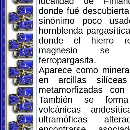
localidad de Finlan
donde fué descubiert
sinónimo poco usa
hornblenda pargasítica
donde el hierro r
magnesio se 
ferropargasita.
Aparece como miner
en arcillas silícea
metamorfizadas con 
También se form
volcánicas andesít
ultramóficas alter
encontrarse asoci