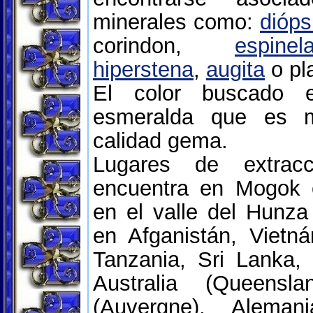
minerales como:
dióps
corindon,
espinel
hiperstena
,
augita
o pl
El color buscado 
esmeralda que es 
calidad gema.
Lugares de extrac
encuentra en Mogok
en el valle del Hunza
en Afganistán, Vietn
Tanzania, Sri Lanka, 
Australia (Queensla
(Auvergne), Alemani