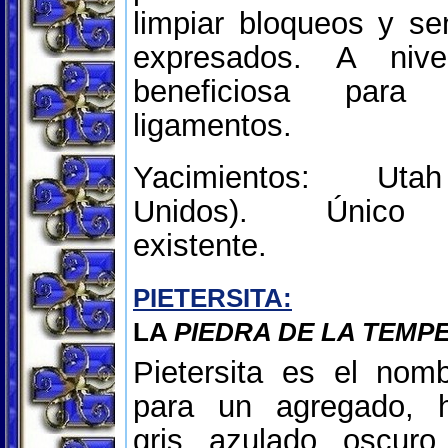
limpiar bloqueos y se
expresados. A nive
beneficiosa par
ligamentos.
Yacimientos: Uta
Unidos). Único 
existente.
PIETERSITA:
LA
PIEDRA DE LA TEMP
Pietersita es el nom
para un agregado, h
gris azulado oscur