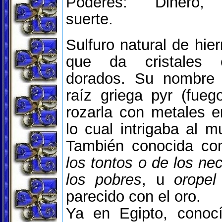
Poderes: Dinero, a
suerte.
Sulfuro natural de hie
que da cristales c
dorados. Su nombre 
raíz griega pyr (fueg
rozarla con metales e
lo cual intrigaba al m
También conocida c
los tontos o de los ne
los pobres
, u
oropel
parecido con el oro.
Ya en Egipto, conocí