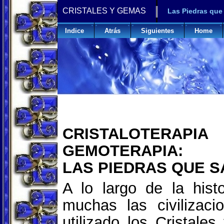
CRISTALES Y GEMAS
Las Piedras que
Indice
Atrás
Siguientes
Home
CRISTALOTE
GEMOTERAPIA:
LAS PIEDRAS QUE 
A lo largo de la hist
muchas las civilizac
utilizado los Cristales