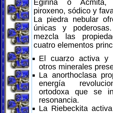
Egirina o Acmita,
piroxeno, sódico y fava
La piedra nebular of
únicas y poderosas
mezcla las propied
cuatro elementos princ
El cuarzo activa y 
otros minerales prese
La anorthoclasa pro
energía revoluci
ortodoxa que se i
resonancia.
La Riebeckita activa