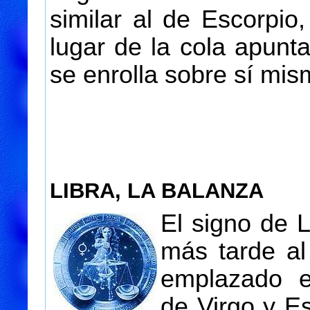
similar al de Escorpio
lugar de la cola apunt
se enrolla sobre sí mis
LIBRA, LA BALANZA
El signo de L
más tarde al
emplazado e
de Virgo y E