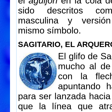
el
aguijón
en la cola d
sido descritos co
masculina y versió
mismo símbolo.
SAGITARIO, EL ARQUER
El glifo de S
mucho al de 
con la flec
apuntando ha
para ser lanzada hacia 
que la línea que atra