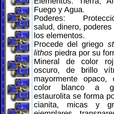
Elementos: Tierra, Ai
Fuego y Agua.
Poderes: Protecció
salud, dinero, poderes
los elementos.
Procede del griego
s
lithos
piedra por su for
Mineral de color ro
oscuro, de brillo ví
mayormente opaco, 
color blanco a gr
estaurolita se forma po
cianita, micas y g
ejemplares transpar