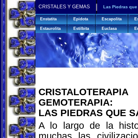
CRISTALES Y GEMAS
Las Piedras que
Enstatita
Epidota
Escapolita
E
Estaurolita
Estilbita
Euclasa
E
CRISTALOTE
GEMOTERAPIA:
LAS PIEDRAS QUE 
A lo largo de la hist
muchas las civilizac