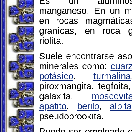
Es un aluminosi
manganeso. En un m
en rocas magmática
granícas, en roca 
riolita.
Suele encontrarse aso
minerales como:
cuar
potásico
,
turmalina
piroxmangita, tegfoita,
galaxita,
moscovit
apatito
,
berilo
,
albita
pseudobrookita.
Puede ser empleado en