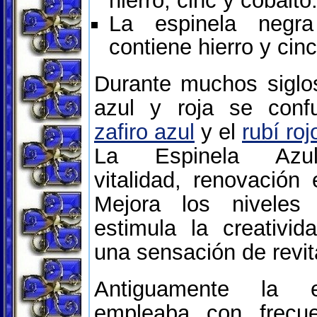
hierro, cinc y cobalto
La espinela negr
contiene hierro y cinc
Durante muchos siglos
azul y roja se conf
zafiro azul
y el
rubí roj
La Espinela Azul
vitalidad, renovación 
Mejora los niveles
estimula la creativi
una sensación de revit
Antiguamente la e
empleaba con frecu