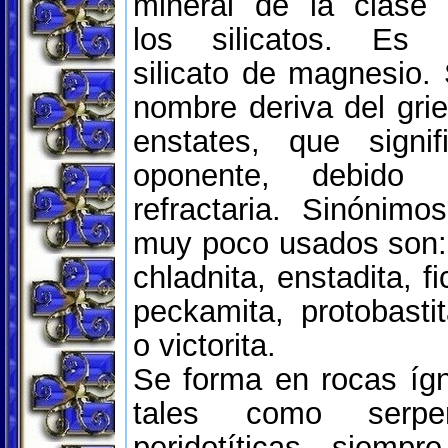
mineral de la clase
los silicatos. Es 
silicato de magnesio.
nombre deriva del gri
enstates, que signif
oponente, debid
refractaria. Sinónim
muy poco usados son: 
chladnita, enstadita, fic
peckamita, protobastit
o victorita.
Se forma en rocas íg
tales como serpen
peridotíticas, siemp