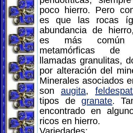
poco hierro. Pero co
es que las rocas í
abundancia de hierro,
es más común 
metamórficas de 
llamadas granulitas, 
por alteración del mine
Minerales asociados e
son
augita
,
feldespa
tipos de
granate
. Ta
encontrado en alguno
ricos en hierro.
Variedades: