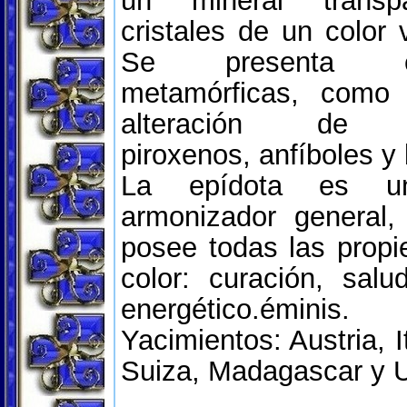
un mineral transp
cristales de un color 
Se presenta 
metamórficas, como
alteración de fe
piroxenos, anfíboles y b
La epídota es un
armonizador general,
posee todas las prop
color: curación, salud
energético.éminis.
Yacimientos: Austria, I
Suiza, Madagascar y 